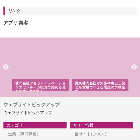
リンク
アプリ 集客
ｎｙ
株式会社アセットイノベーショ
庭楽株式会社が知多半島と三河
株
でき
ンのワンルーム投資で始める資
と名古屋で叶える理想の外構空
で
産形成と老後準備
間
ウェブサイトピックアップ
ウェブサイトピックアップ
カテゴリー
サイト情報
士業（専門職種）
当サイトについて