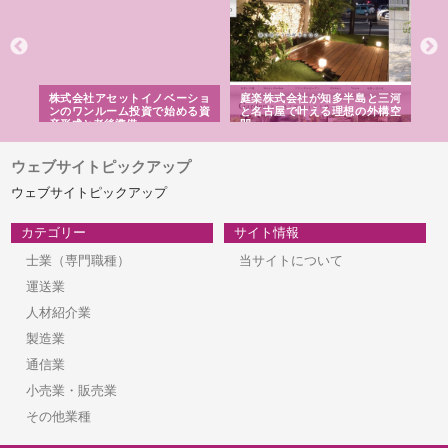
ｎｙ
株式会社アセットイノベーショ
庭楽株式会社が知多半島と三河
株
でき
ンのワンルーム投資で始める資
と名古屋で叶える理想の外構空
で
産形成と老後準備
間
ウェブサイトピックアップ
ウェブサイトピックアップ
カテゴリー
サイト情報
士業（専門職種）
当サイトについて
運送業
人材紹介業
製造業
通信業
小売業・販売業
その他業種